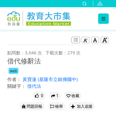
:::
跳到主要內容
:::
點閱數：3,046 次
下載次數：279 次
借代修辭法
web
作者：
黃寶蓮
(基隆市立銘傳國中)
關鍵字：
借代法
0
1
收藏
問題回報
檢舉
加入追蹤