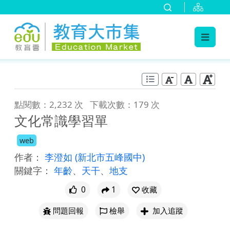
:::
跳到主要內容
:::
點閱數：2,232 次
下載次數：179 次
文化常識學習單
web
作者：
李澄如
(新北市五峰國中)
關鍵字：
年齡
、
天干
、
地支
0
1
收藏
問題回報
檢舉
加入追蹤