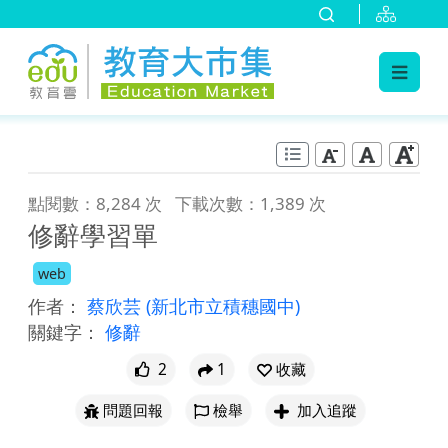
:::
跳到主要內容
:::
點閱數：8,284 次
下載次數：1,389 次
修辭學習單
web
作者：
蔡欣芸
(新北市立積穗國中)
關鍵字：
修辭
2
1
收藏
問題回報
檢舉
加入追蹤