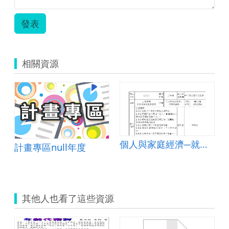
發表
相關資源
事結構元素
個人與家庭經濟─就業與創業
計畫專區null年度
其他人也看了這些資源