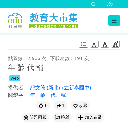
:::
跳到主要內容
:::
點閱數：2,566 次
下載次數：191 次
年 齡 代 稱
web
提供者：
紀文德
(新北市立新泰國中)
關鍵字：
年
、
齡
、
代
、
稱
0
1
收藏
問題回報
檢舉
加入追蹤