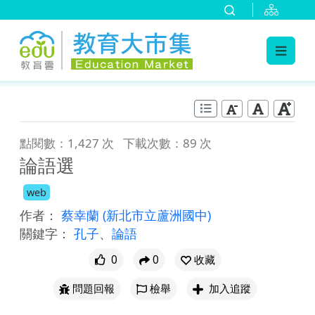
:::
跳到主要內容
:::
點閱數：1,427 次
下載次數：89 次
論語選
web
作者：
蔡幸蘭
(新北市立蘆洲國中)
關鍵字：
孔子
、
論語
0
0
收藏
問題回報
檢舉
加入追蹤