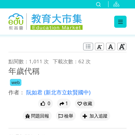
:::
跳到主要內容
:::
點閱數：1,011 次
下載次數：62 次
年歲代稱
web
作者：
阮如君
(新北市立欽賢國中)
0
1
收藏
問題回報
檢舉
加入追蹤