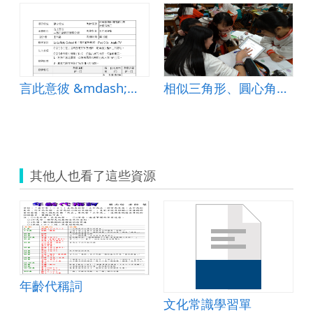
言此意彼 &mdash;賞玩語辭的雙關妙趣
相似三角形、圓心角與圓周角統整與應用
其他人也看了這些資源
年齡代稱詞
文化常識學習單