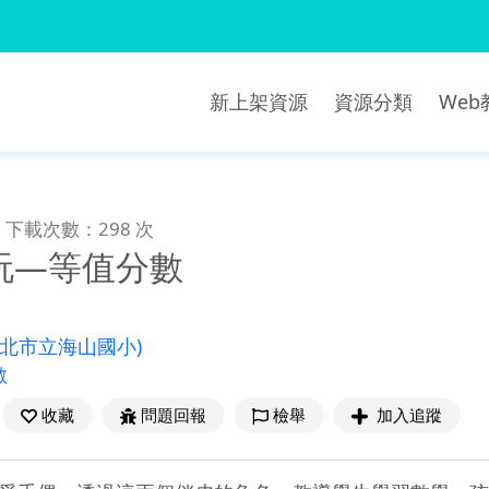
新上架資源
資源分類
We
下載次數：298 次
玩—等值分數
新北市立海山國小)
數
收藏
問題回報
檢舉
加入追蹤