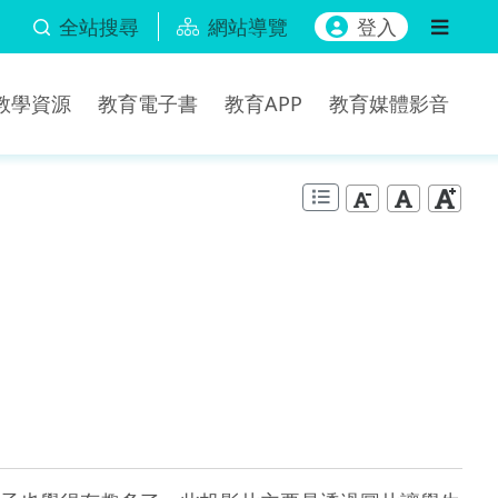
全站搜尋
網站導覽
登入
b教學資源
教育電子書
教育APP
教育媒體影音