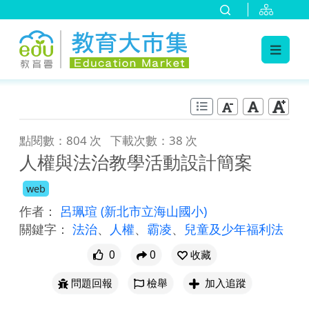
:::
跳到主要內容
:::
點閱數：804 次
下載次數：38 次
人權與法治教學活動設計簡案
web
作者：
呂珮瑄
(新北市立海山國小)
關鍵字：
法治
、
人權
、
霸凌
、
兒童及少年福利法
0
0
收藏
問題回報
檢舉
加入追蹤