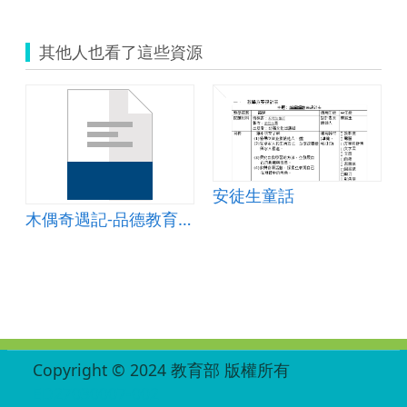
其他人也看了這些資源
安徒生童話
巫婆奶奶
木偶奇遇記-品德教育學習單
:::
Copyright © 2024 教育部 版權所有
ED27030007-002