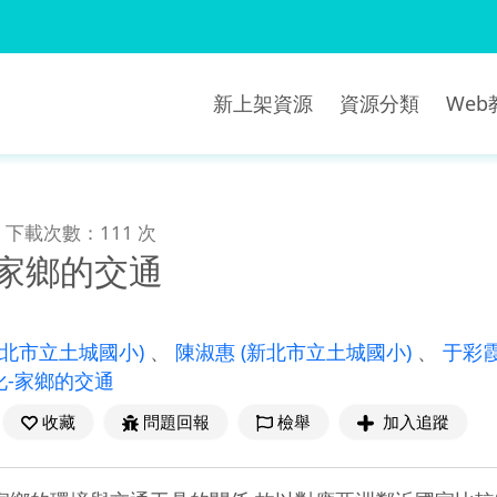
新上架資源
資源分類
We
下載次數：111 次
-家鄉的交通
新北市立土城國小)
、
陳淑惠
(新北市立土城國小)
、
于彩
化-家鄉的交通
收藏
問題回報
檢舉
加入追蹤