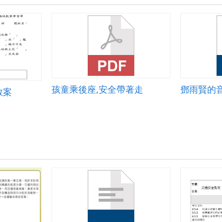
孩童乘後座,安全帶著走
鄧雨賢的
教案