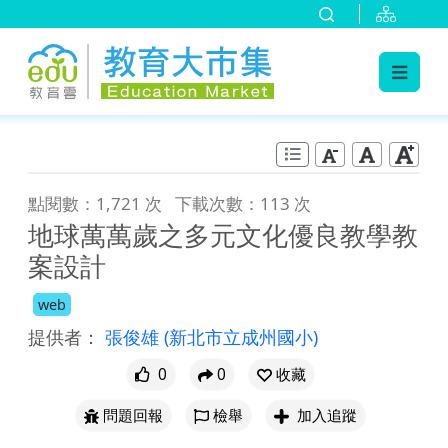
:::
跳到主要內容
:::
點閱數：1,721 次
下載次數：113 次
地球萬萬歲之多元文化優良教學教
案設計
web
提供者：
張俊雄
(新北市立成州國小)
0
0
收藏
問題回報
檢舉
加入追蹤