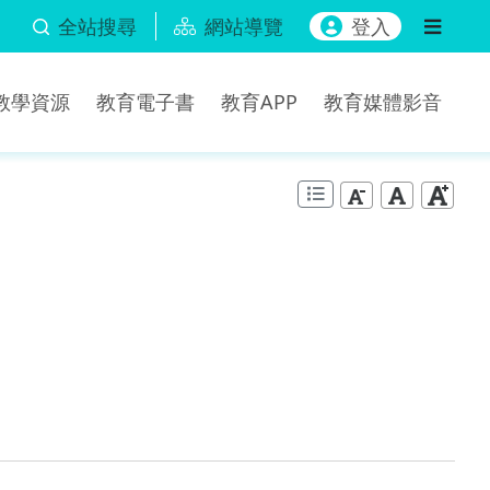
全站搜尋
網站導覽
登入
b教學資源
教育電子書
教育APP
教育媒體影音