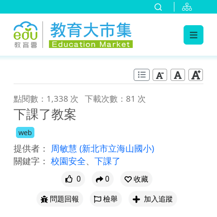
:::
跳到主要內容
:::
點閱數：1,338 次
下載次數：81 次
下課了教案
web
提供者：
周敏慧
(新北市立海山國小)
關鍵字：
校園安全
、
下課了
0
0
收藏
問題回報
檢舉
加入追蹤