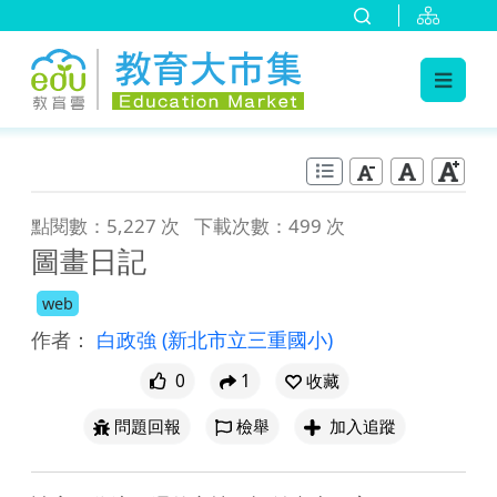
:::
跳到主要內容
:::
點閱數：5,227 次
下載次數：499 次
圖畫日記
web
作者：
白政強
(新北市立三重國小)
0
1
收藏
問題回報
檢舉
加入追蹤