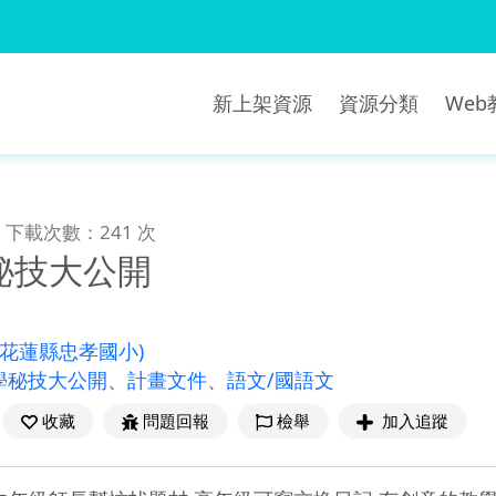
新上架資源
資源分類
We
下載次數：241 次
秘技大公開
(花蓮縣忠孝國小)
學秘技大公開
、
計畫文件
、
語文/國語文
收藏
問題回報
檢舉
加入追蹤