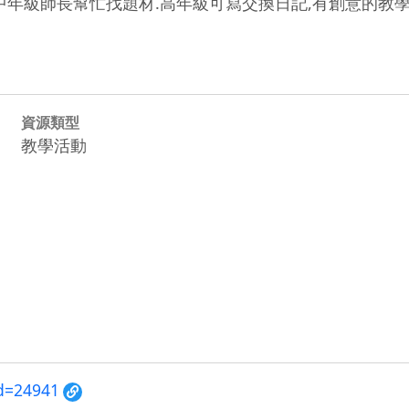
中年級師長幫忙找題材.高年級可寫交換日記,有創意的教學
資源類型
教學活動
id=24941