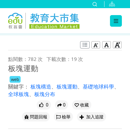
:::
跳到主要內容
:::
點閱數：782 次
下載次數：19 次
板塊運動
web
關鍵字：
板塊構造
、
板塊運動
、
基礎地球科學
、
全球板塊
、
板塊分布
0
0
收藏
問題回報
檢舉
加入追蹤