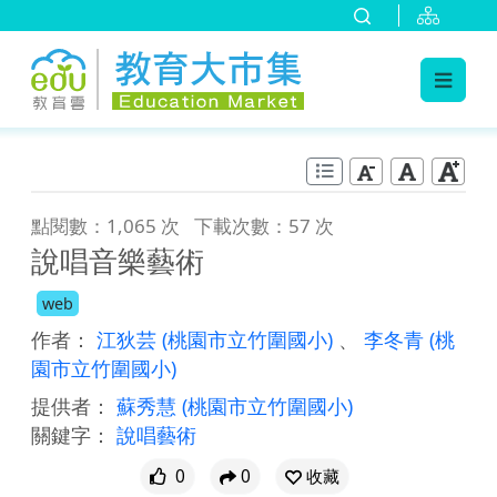
:::
跳到主要內容
:::
點閱數：1,065 次
下載次數：57 次
說唱音樂藝術
web
作者：
江狄芸
(桃園市立竹圍國小)
、
李冬青
(桃
園市立竹圍國小)
提供者：
蘇秀慧
(桃園市立竹圍國小)
關鍵字：
說唱藝術
0
0
收藏