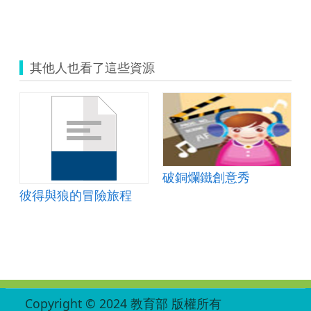
其他人也看了這些資源
破銅爛鐵創意秀
彼得與狼的冒險旅程
:::
Copyright © 2024 教育部 版權所有