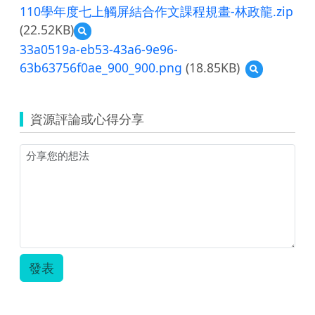
110學年度七上觸屏結合作文課程規畫-林政龍.zip
(22.52KB)
預
覽
33a0519a-eb53-43a6-9e96-
110
63b63756f0ae_900_900.png
(18.85KB)
預
學
覽
年
33a0519a-
度
eb53-
七
資源評論或心得分享
43a6-
上
9e96-
觸
63b63756f0a
屏
結
合
作
文
課
程
規
畫-
發表
林
政
龍.zip