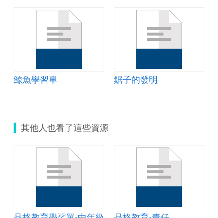
amp;mdash;科技中的女性臉譜
鯨魚學習單
鋸子的發明
其他人也看了這些資源
品格教育學習單-中年級
品格教育-責任