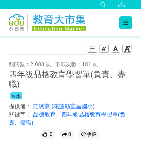
:::
跳到主要內容
:::
點閱數：2,088 次
下載次數：181 次
四年級品格教育學習單(負責、盡
職)
web
提供者：
莊琇燕
(花蓮縣宜昌國小)
關鍵字：
品德教育
、
四年級品格教育學習單(負
責
、
盡職)
0
0
收藏