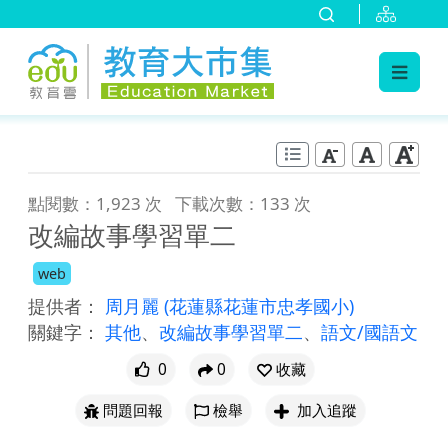
:::
跳到主要內容
:::
點閱數：1,923 次
下載次數：133 次
改編故事學習單二
web
提供者：
周月麗
(花蓮縣花蓮市忠孝國小)
關鍵字：
其他
、
改編故事學習單二
、
語文/國語文
0
0
收藏
問題回報
檢舉
加入追蹤