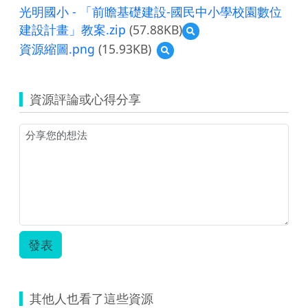
光明國小 - 「前瞻基礎建設-國民中小學校園數位
建設計畫」教案.zip
(57.88KB)
預
覽
資源縮圖.png
(15.93KB)
預
光
覽
明
資
國
源
小
資源評論或心得分享
縮
-
圖.png
「前
瞻
基
礎
建
設-
國
民
中
小
發表
學
校
園
數
其他人也看了這些資源
位