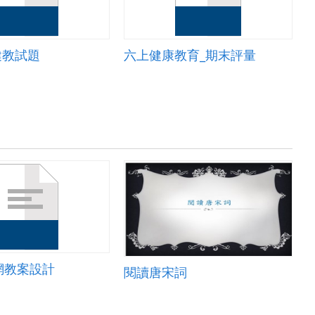
健教試題
六上健康教育_期末評量
網教案設計
閱讀唐宋詞