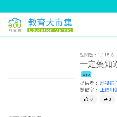
:::
跳到主要內容
:::
點閱數：1,118 次
一定藥知
web
提供者：
邱竣祺
關鍵字：
正確用
0
0