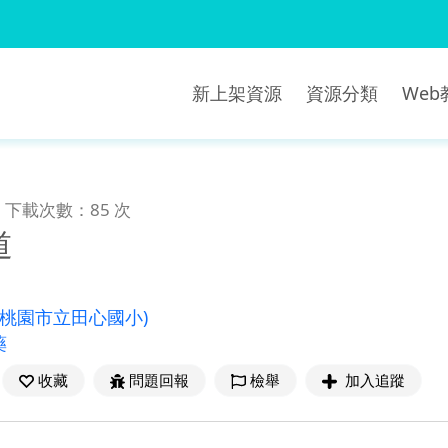
新上架資源
資源分類
We
下載次數：85 次
道
(桃園市立田心國小)
藥
收藏
問題回報
檢舉
加入追蹤