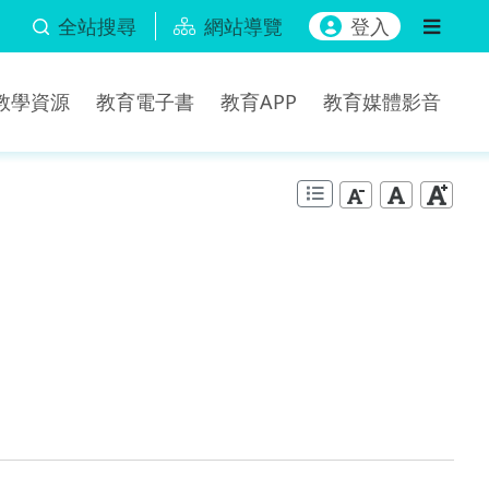
全站搜尋
網站導覽
登入
b教學資源
教育電子書
教育APP
教育媒體影音