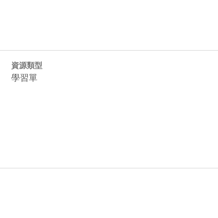
資源類型
學習單
003_supplier_tyc_02_120.jpg