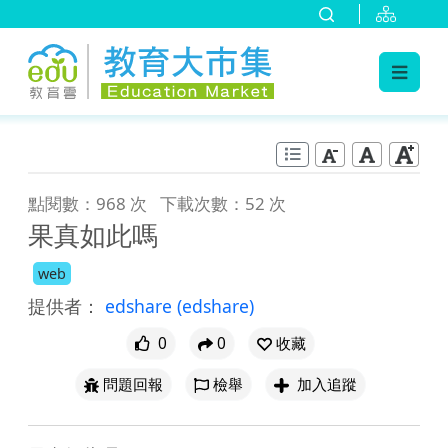
:::
跳到主要內容
:::
點閱數：968 次
下載次數：52 次
果真如此嗎
web
提供者：
edshare
(edshare)
0
0
收藏
問題回報
檢舉
加入追蹤