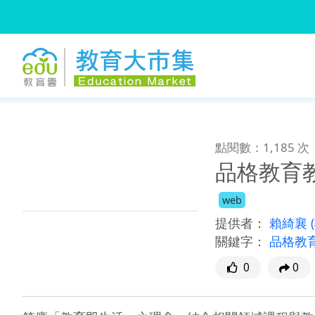
:::
跳到主要內容
:::
點閱數：1,185 次
品格教育
web
提供者：
賴綺襄
關鍵字：
品格教
0
0