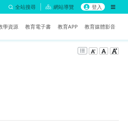
全站搜尋
網站導覽
登入
b教學資源
教育電子書
教育APP
教育媒體影音