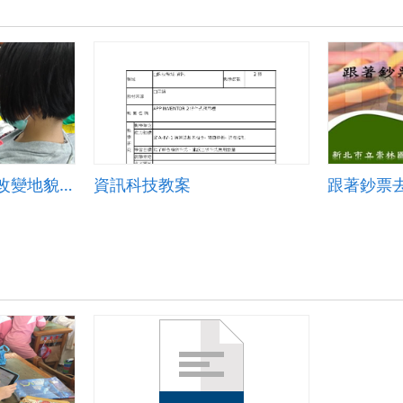
教案-流水侵蝕作用改變地貌&amp;mdash;以峽谷為例
資訊科技教案
跟著鈔票