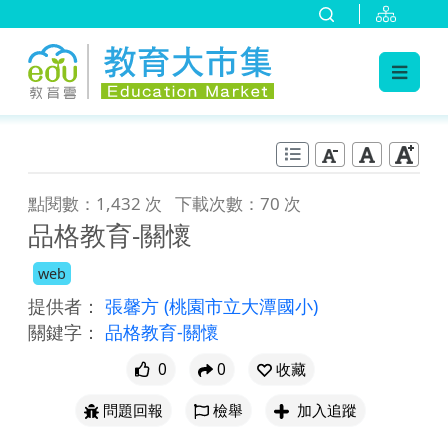
:::
跳到主要內容
:::
點閱數：1,432 次
下載次數：70 次
品格教育-關懷
web
提供者：
張馨方
(桃園市立大潭國小)
關鍵字：
品格教育-關懷
0
0
收藏
問題回報
檢舉
加入追蹤