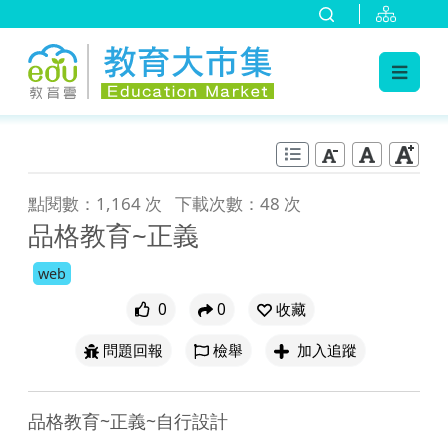
:::
跳到主要內容
:::
點閱數：1,164 次
下載次數：48 次
品格教育~正義
web
0
0
收藏
問題回報
檢舉
加入追蹤
品格教育~正義~自行設計