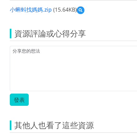
小蝌蚪找媽媽.zip
(15.64KB)
預
覽
小
蝌
資源評論或心得分享
蚪
找
媽
媽.zip
發表
其他人也看了這些資源