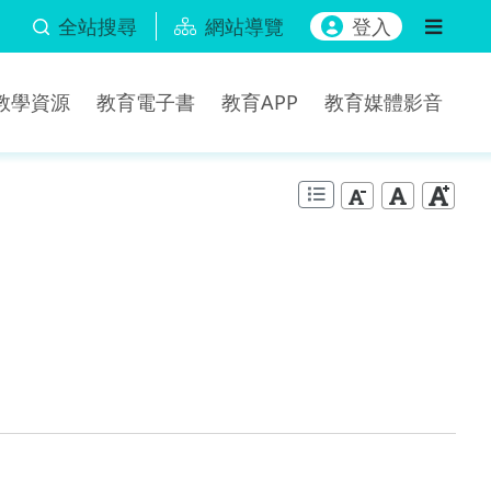
全站搜尋
網站導覽
登入
b教學資源
教育電子書
教育APP
教育媒體影音