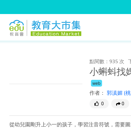
:::
跳到主要內容
:::
點閱數：935 次
小蝌蚪找
web
作者：
郭滇媚
(
0
0
從幼兒園剛升上小一的孩子，學習注音符號，需要圖