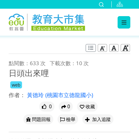
:::
跳到主要內容
:::
點閱數：633 次
下載次數：10 次
日頭出來哩
web
作者：
黃德玲
(桃園市立德龍國小)
0
0
收藏
問題回報
檢舉
加入追蹤