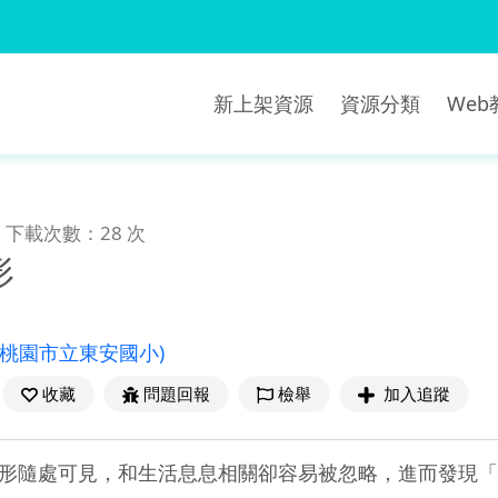
新上架資源
資源分類
We
下載次數：28 次
形
(桃園市立東安國小)
收藏
問題回報
檢舉
加入追蹤
形隨處可見，和生活息息相關卻容易被忽略，進而發現「