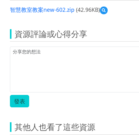
智慧教室教案new-602.zip
(42.96KB)
預
覽
智
慧
資源評論或心得分享
教
室
教
案
new-
602.zip
發表
其他人也看了這些資源