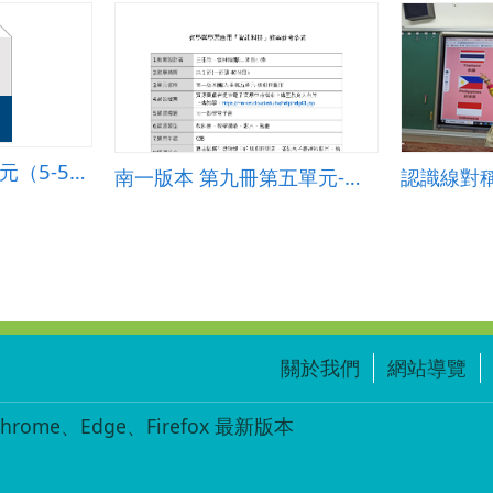
數學領域五上第5單元（5-5）教案
南一版本 第九冊第五單元-線對稱圖形
認識線對
關於我們
網站導覽
ome、Edge、Firefox 最新版本
-003