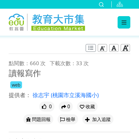
:::
跳到主要內容
:::
點閱數：660 次
下載次數：33 次
讀報寫作
web
提供者：
徐志宇
(桃園市立溪海國小)
0
0
收藏
問題回報
檢舉
加入追蹤