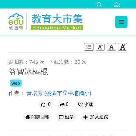
:::
跳到主要內容
:::
點閱數：745 次
下載次數：20 次
益智冰棒棍
web
作者：
黃培芳
(桃園市立中埔國小)
0
0
收藏
問題回報
檢舉
加入追蹤