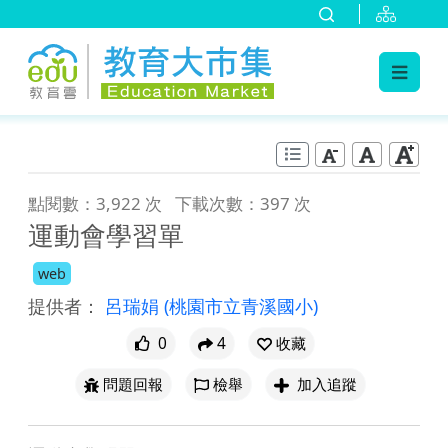
:::
跳到主要內容
:::
點閱數：3,922 次
下載次數：397 次
運動會學習單
web
提供者：
呂瑞娟
(桃園市立青溪國小)
0
4
收藏
問題回報
檢舉
加入追蹤