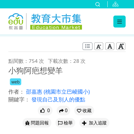
:::
跳到主要內容
:::
點閱數：754 次
下載次數：28 次
小狗阿疤想變羊
web
作者：
邵嘉惠
(桃園市立巴崚國小)
關鍵字：
發現自己及別人的優點
0
0
收藏
問題回報
檢舉
加入追蹤