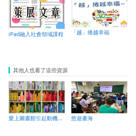
「越」捲越幸福
iPad融入社會領域課程
花
其他人也看了這些資源
愛上圖書館引起動機教案
悠遊書海