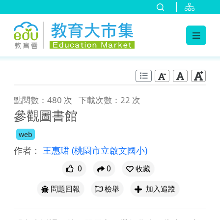
:::
跳到主要內容
:::
點閱數：480 次
下載次數：22 次
參觀圖書館
web
作者：
王惠珺
(桃園市立啟文國小)
0
0
收藏
問題回報
檢舉
加入追蹤