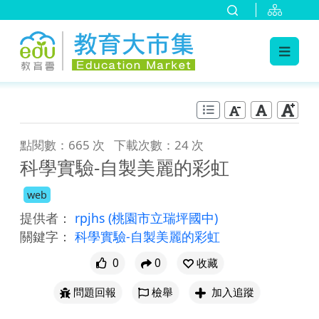
:::
跳到主要內容
:::
點閱數：665 次
下載次數：24 次
科學實驗-自製美麗的彩虹
web
提供者：
rpjhs
(桃園市立瑞坪國中)
關鍵字：
科學實驗-自製美麗的彩虹
0
0
收藏
問題回報
檢舉
加入追蹤