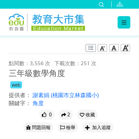
:::
跳到主要內容
:::
點閱數：3,556 次
下載次數：251 次
三年級數學角度
web
提供者：
謝素娟
(桃園市立林森國小)
關鍵字：
角度
0
2
收藏
問題回報
檢舉
加入追蹤