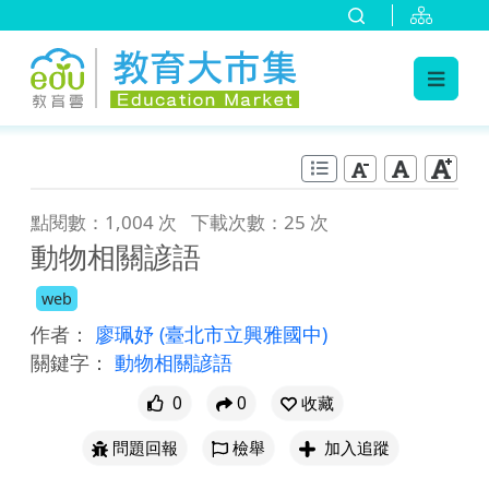
:::
跳到主要內容
:::
點閱數：1,004 次
下載次數：25 次
動物相關諺語
web
作者：
廖珮妤
(臺北市立興雅國中)
關鍵字：
動物相關諺語
0
0
收藏
問題回報
檢舉
加入追蹤