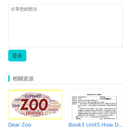
發表
相關資源
Dear Zoo
Book3 Unit5 How Do We Go to the Hotel?