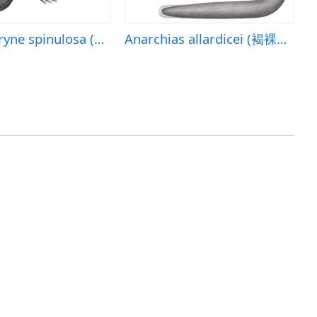
Centrophryne spinulosa (刺鮟鱇)
Anarchias allardicei (褐裸臀鯙)