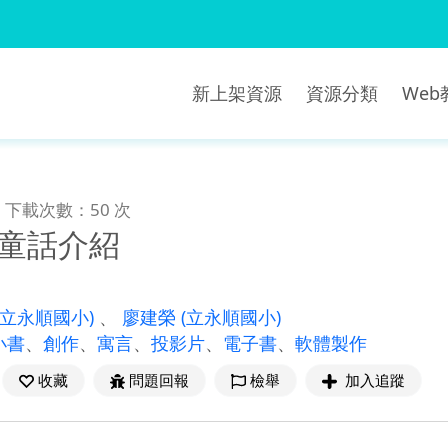
新上架資源
資源分類
We
下載次數：50 次
_童話介紹
(立永順國小)
、
廖建榮
(立永順國小)
小書
、
創作
、
寓言
、
投影片
、
電子書
、
軟體製作
收藏
問題回報
檢舉
加入追蹤