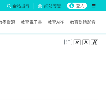
全站搜尋
網站導覽
登入
b教學資源
教育電子書
教育APP
教育媒體影音