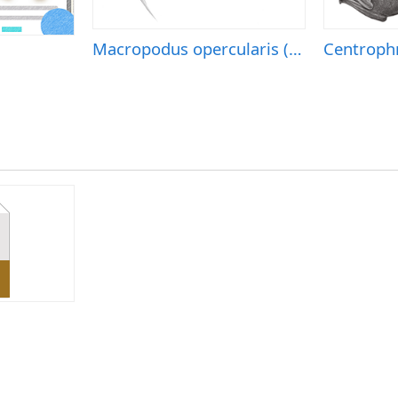
Macropodus opercularis (蓋斑鬥魚)