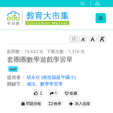
:::
跳到主要內容
:::
點閱數：10,632 次
下載次數：1,316 次
套圈圈數學遊戲學習單
web
提供者：
胡永欣
(南投縣延平國小)
關鍵字：
減法
、
數學學習單
2
1
收藏
問題回報
檢舉
加入追蹤