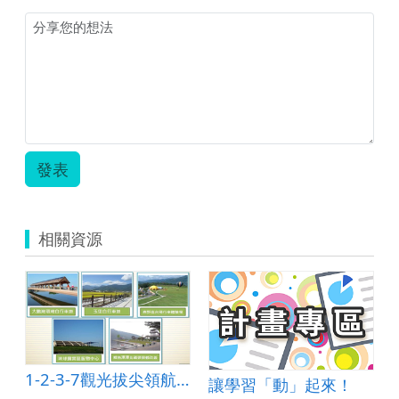
發表
相關資源
1-2-3-7觀光拔尖領航方案
AIN &minus;擴增實境探究學習
讓學習「動」起來！