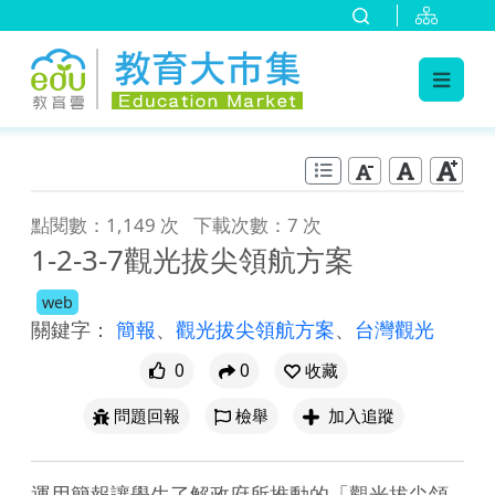
:::
跳到主要內容
:::
點閱數：1,149 次
下載次數：7 次
1-2-3-7觀光拔尖領航方案
web
關鍵字：
簡報
、
觀光拔尖領航方案
、
台灣觀光
0
0
收藏
問題回報
檢舉
加入追蹤
運用簡報讓學生了解政府所推動的「觀光拔尖領