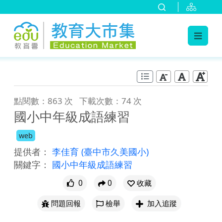
:::
跳到主要內容
:::
點閱數：863 次
下載次數：74 次
國小中年級成語練習
web
提供者：
李佳育
(臺中市久美國小)
關鍵字：
國小中年級成語練習
0
0
收藏
問題回報
檢舉
加入追蹤