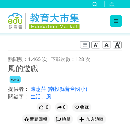
:::
跳到主要內容
:::
點閱數：1,465 次
下載次數：128 次
風的遊戲
web
提供者：
陳惠萍
(南投縣普台國小)
關鍵字：
生活
、
風
0
0
收藏
問題回報
檢舉
加入追蹤