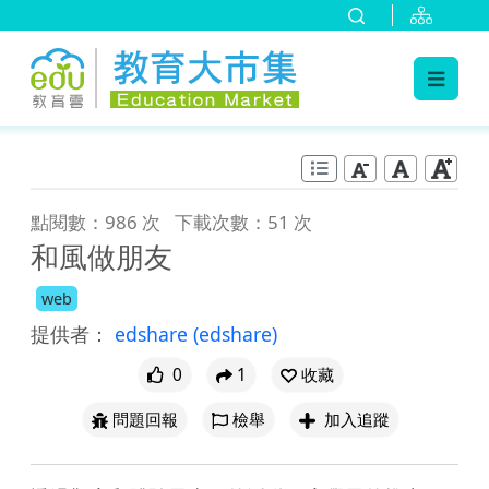
:::
跳到主要內容
:::
點閱數：986 次
下載次數：51 次
和風做朋友
web
提供者：
edshare
(edshare)
0
1
收藏
問題回報
檢舉
加入追蹤