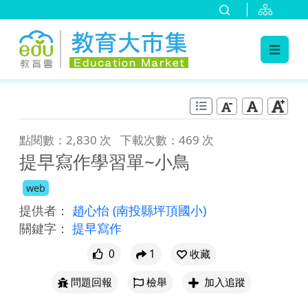
:::
跳到主要內容
:::
點閱數：2,830 次
下載次數：469 次
提早寫作學習單~小鳥
web
提供者：
趙心怡
(南投縣坪頂國小)
關鍵字：
提早寫作
0
1
收藏
問題回報
檢舉
加入追蹤