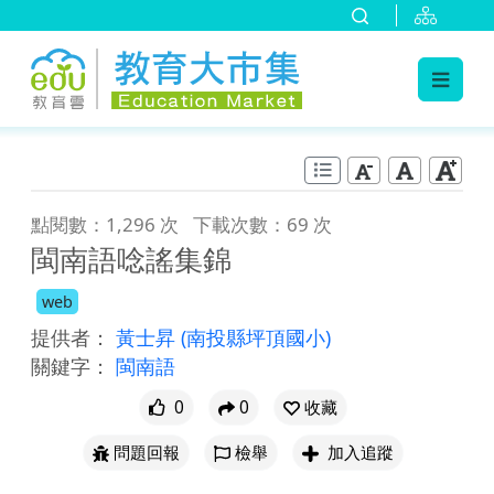
:::
跳到主要內容
:::
點閱數：1,296 次
下載次數：69 次
閩南語唸謠集錦
web
提供者：
黃士昇
(南投縣坪頂國小)
關鍵字：
閩南語
0
0
收藏
問題回報
檢舉
加入追蹤