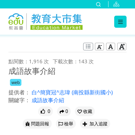
:::
跳到主要內容
:::
點閱數：1,916 次
下載次數：143 次
成語故事介紹
web
提供者：
白^簡寶冠^志瑋
(南投縣新街國小)
關鍵字：
成語故事介紹
0
0
收藏
問題回報
檢舉
加入追蹤