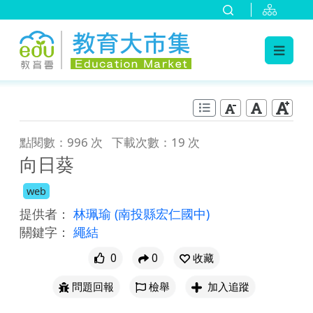
:::
跳到主要內容
:::
點閱數：996 次
下載次數：19 次
向日葵
web
提供者：
林珮瑜
(南投縣宏仁國中)
關鍵字：
繩結
0
0
收藏
問題回報
檢舉
加入追蹤