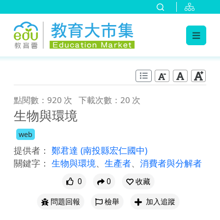
:::
跳到主要內容
:::
點閱數：920 次
下載次數：20 次
生物與環境
web
提供者：
鄭君達
(南投縣宏仁國中)
關鍵字：
生物與環境
、
生產者
、
消費者與分解者
0
0
收藏
問題回報
檢舉
加入追蹤