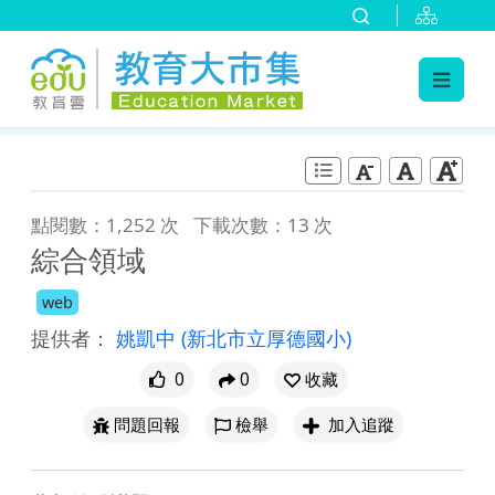
:::
跳到主要內容
:::
點閱數：1,252 次
下載次數：13 次
綜合領域
web
提供者：
姚凱中
(新北市立厚德國小)
0
0
收藏
問題回報
檢舉
加入追蹤