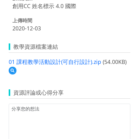
創用CC 姓名標示 4.0 國際
上傳時間
2020-12-03
教學資源檔案連結
01 課程教學活動設計(可自行設計).zip
(54.00KB)
預
覽
01
課
資源評論或心得分享
程
教
學
活
動
設
計
(可