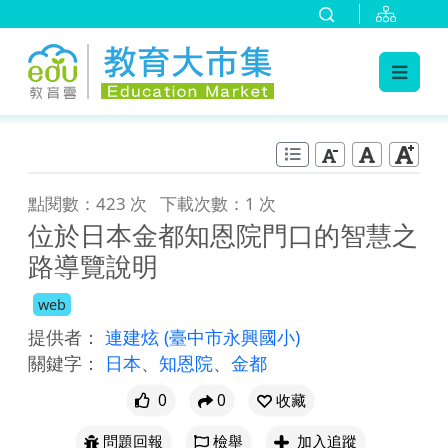
:::
跳到主要內容
:::
點閱數：423 次
下載次數：1 次
位於日本金都知恩院門口的智慧之
路導覽說明
web
提供者：
連建炫
(臺中市永興國小)
關鍵字：
日本
、
知恩院
、
金都
0
0
收藏
問題回報
檢舉
加入追蹤