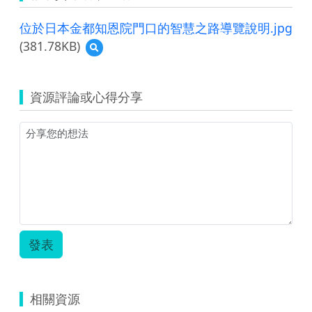
位於日本金都知恩院門口的智慧之路導覽說明.jpg
(381.78KB)
預
覽
位
於
資源評論或心得分享
日
本
金
都
知
恩
院
門
口
的
智
發表
慧
之
路
導
相關資源
覽
說